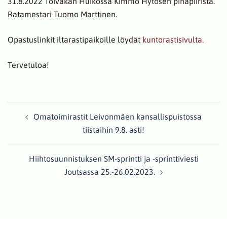
31.8.2022 Toivakan Huikossa Kimmo Hytösen pihapiiristä.
Ratamestari Tuomo Marttinen.
Opastuslinkit iltarastipaikoille löydät
kuntorastisivulta
.
Tervetuloa!
Post
Omatoimirastit Leivonmäen kansallispuistossa
navigation
tiistaihin 9.8. asti!
Hiihtosuunnistuksen SM-sprintti ja -sprinttiviesti
Joutsassa 25.-26.02.2023.