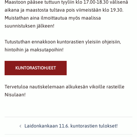
Maastoon pääsee tuttuun tyyliin klo 17.00-18.30 välisenä
aikana ja maastosta tultava pois viimeistään klo 19.30.
Muistathan aina ilmoittautua myös maalissa
suunnistuksen jälkeen!
Tutustuthan ennakkoon kuntorastien yleisiin ohjeisiin,
hintoihin ja maksutapoihin!
KUNTORASTIOHJEET
Tervetuloa nautiskelemaan alkukesän vikoille rasteille
Nisulaan!
Post
Laidonkankaan 11.6. kuntorastien tulokset!
navigation