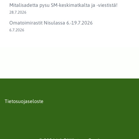
Mitalisadetta pysu SM-keskimatkalta ja -viestistä!
28.7.2026
Omatoimirastit Nisulassa 6.-19.7.2026
6.7.2026
Tietosuojaseloste