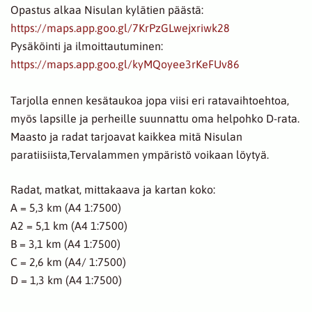
Opastus alkaa Nisulan kylätien päästä:
https://maps.app.goo.gl/7KrPzGLwejxriwk28
Pysäköinti ja ilmoittautuminen:
https://maps.app.goo.gl/kyMQoyee3rKeFUv86
Tarjolla ennen kesätaukoa jopa viisi eri ratavaihtoehtoa,
myös lapsille ja perheille suunnattu oma helpohko D-rata.
Maasto ja radat tarjoavat kaikkea mitä Nisulan
paratiisiista,Tervalammen ympäristö voikaan löytyä.
Radat, matkat, mittakaava ja kartan koko:
A = 5,3 km (A4 1:7500)
A2 = 5,1 km (A4 1:7500)
B = 3,1 km (A4 1:7500)
C = 2,6 km (A4/ 1:7500)
D = 1,3 km (A4 1:7500)