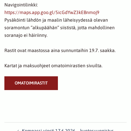
Navigointilinkki:
https://maps.app.goo.gl/5icGdYwZ3kEBnmoj9
Pysäköinti lähdön ja maalin läheisyydessä olevan
soramontun ”alkupäähän” siististä, jotta mahdollinen
soranajo ei häiriinny.
Rastit ovat maastossa aina sunnuntaihin 19.7. saakka.
Kartat ja maksuohjeet omatoimirastien sivuilta.
OMATOIMIRASTIT
Post
Kompassi-viesti 17.6.2026 – kuntosuunnistus