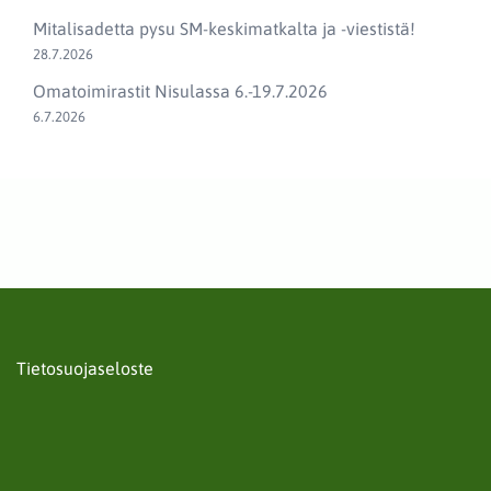
Mitalisadetta pysu SM-keskimatkalta ja -viestistä!
28.7.2026
Omatoimirastit Nisulassa 6.-19.7.2026
6.7.2026
Tietosuojaseloste