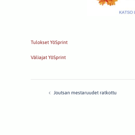
Tulokset YöSprint
Väliajat YöSprint
Post
Joutsan mestaruudet ratkottu
navigation