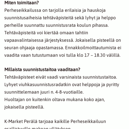
Miten toimitaan?
Perheseikkailussa on tarjolla erilaisia ja hauskoja
suunnistusaiheisia tehtäväpisteitä sekä lyhyt ja helppo
perheille suunnattu suunnistusrata koulun pihassa.
Tehtäväpisteitä voi kiertää omaan tahtiin
vapaavalintaisessa järjestyksessä. Jokaisella pisteellä on
seuran ohjaaja opastamassa. Ennakkoilmoittautumista ei
vaadita vaan tutustumaan voi tulla klo 17 – 18.30 välillä.
Millaista suunnistustaitoa vaaditaan?
Tehtäväpisteet eivät vaadi varsinaista suunnistustaitoa.
Lyhyet viuhkasuunnistusradatkin ovat helppoja ja pyritty
suunnittelemaan juuri n. 4-8-vuotiaille.
Huoltajan on kuitenkin oltava mukana koko ajan,
jokaisella pisteellä.
K-Market Perälä tarjoaa kaikille Perheseikkailuun
osallistuville makean yllätyksen.